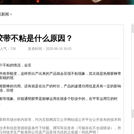
司新闻
>
胶带不粘是什么原因？
人气：
536
发表时间：2020-06-16 16:05
带
不粘的情况，会呈
料有所蜕变，这样所出产出来的产品就会呈
现不粘现象，其次就是热熔胶棒寄
安稳的现
熔胶棒的功用。还有就是在出产的时分，产
品的渗透功用也是具有一定的影响
稳，但使
裂等现象。封箱通明胶带是能够运用在很多
个职业中的，在平常运用它的时
。
章和市场分析内容等，均为互联网其它公开网站或公开平台公开发布的技术和
技术和信息资源前提条件下转载、撰写等后发布（可能存在不全或错误），所
任何技术生产标准和公司及产品宣传为目的之依据！特此声明！