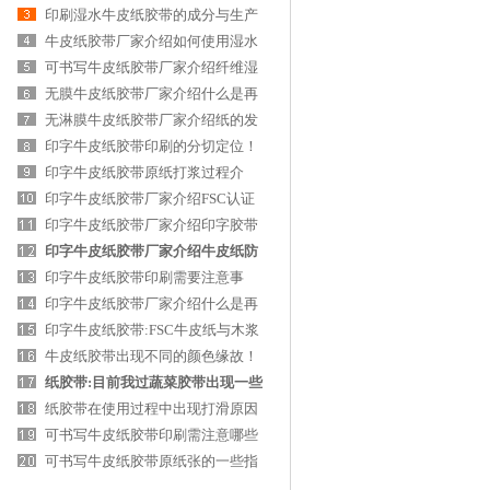
皮纸胶带的特
印刷湿水牛皮纸胶带的成分与生产
技术工艺
牛皮纸胶带厂家介绍如何使用湿水
牛皮纸胶带？
可书写牛皮纸胶带厂家介绍纤维湿
水牛皮纸胶带
无膜牛皮纸胶带厂家介绍什么是再
生纸？
无淋膜牛皮纸胶带厂家介绍纸的发
展史！
印字牛皮纸胶带印刷的分切定位！
印字牛皮纸胶带原纸打浆过程介
绍！
印字牛皮纸胶带厂家介绍FSC认证
标志！
印字牛皮纸胶带厂家介绍印字胶带
的质量辨别方
印字牛皮纸胶带厂家介绍牛皮纸防
水剂如何使用
印字牛皮纸胶带印刷需要注意事
项！
印字牛皮纸胶带厂家介绍什么是再
生纸？
印字牛皮纸胶带:FSC牛皮纸与木浆
牛皮纸区别！
牛皮纸胶带出现不同的颜色缘故！
纸胶带:目前我过蔬菜胶带出现一些
现象！
纸胶带在使用过程中出现打滑原因
分析
可书写牛皮纸胶带印刷需注意哪些
问题？
可书写牛皮纸胶带原纸张的一些指
标！