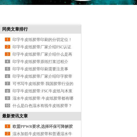
同类文章排行
印字牛皮纸胶带印刷的分切定位！
印字牛皮纸胶带厂家介绍FSC认证
标志！
印字牛皮纸胶带厂家介绍什么是再
生纸？
印字牛皮纸胶带原纸打浆过程介
绍！
印字牛皮纸胶带印刷需要注意事
项！
印字牛皮纸胶带厂家介绍印字胶带
的质量辨别方
可书写牛皮纸胶带:我国胶带行业的
发展趋势
印字牛皮纸胶带:FSC牛皮纸与木浆
牛皮纸区别！
湿水牛皮纸胶带:牛皮纸胶带都有哪
些？
什么是白色湿水有线牛皮纸胶带？
最新资讯文章
欧盟PPWR要求,选择环保可降解胶
带!
湿水加筋牛皮纸胶带和普通湿水牛